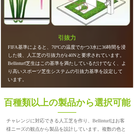
引抜力
FIFA基準によると、70ºCの温度でかつ3水に36時間を浸
した後、人工芝の引抜力が≧40Nと要求されています。
Bellinturf芝生はこの基準を満たしているだけでなく、よ
り高いスポーツ芝生システムの引抜力基準を設定して
います。
百種類以上の製品から選択可能
チャレンジに対応できる人工芝を作り、Bellinturfはお客
様ニーズの観点から製品を設計しています。複数の色と