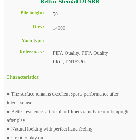
Bellin-Stem50120SBR
Pile height:
50
Dtex:
14000
Yarn type:
References:
FIFA Quality, FIFA Quality
PRO, EN15330
Characteristics:
● The surface remains excellent sports performance after
intensive use
● Better resilience: artificial turf fibers rapidly return to upright
after play
● Natural looking with perfect hand feeling
● Great to play on