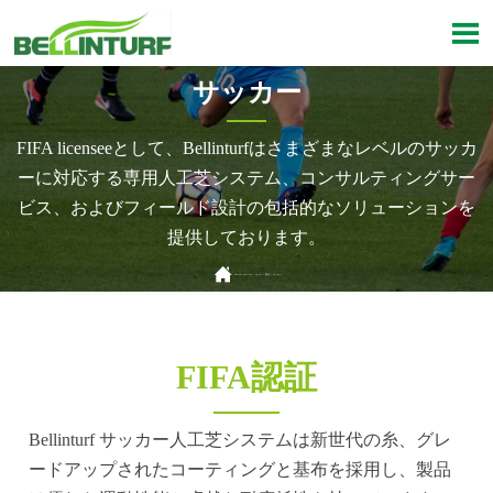

サッカー
FIFA licenseeとして、Bellinturfはさまざまなレベルのサッカ
ーに対応する専用人工芝システム、コンサルティングサー
ビス、およびフィールド設計の包括的なソリューションを
提供しております。

Current position：
ホーム
>
製品
>
サッカー
FIFA認証
Bellinturf サッカー人工芝システムは新世代の糸、グレ
ードアップされたコーティングと基布を採用し、製品