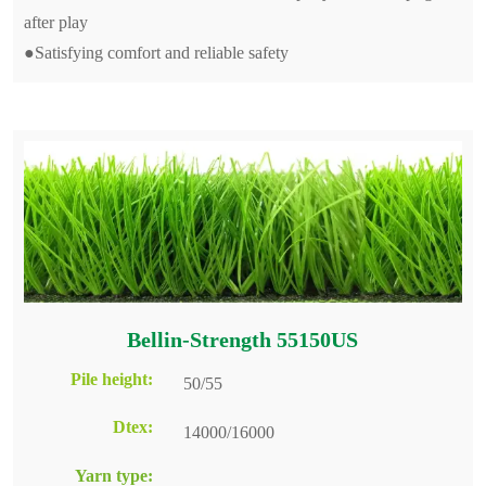
after play
●Satisfying comfort and reliable safety
Bellin-Strength 55150US
Pile height:
50/55
Dtex:
14000/16000
Yarn type: