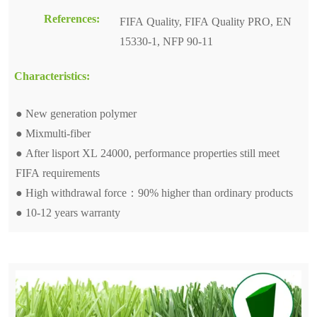
References:
FIFA Quality, FIFA Quality PRO, EN
15330-1, NFP 90-11
Characteristics:
● New generation polymer
● Mixmulti-fiber
● After lisport XL 24000, performance properties still meet
FIFA requirements
● High withdrawal force：90% higher than ordinary products
● 10-12 years warranty