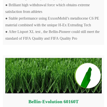
● Brilliant high withdrawal force which obtains extreme
satisfaction from athletes
● Stable performance using ExxonMobil’s metallocene C6 PE
material combined with the unique H-Ex Extruding Tech
● After Lisport XL test , the Bellin-Pioneer could still meet the
standard of FIFA Quality and FIFA Quality Pro
Bellin-Evolution 60160T