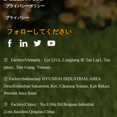
プライバシーポリシー
プライバシー
フォローしてください
Factory(Vietnam)：Lot 121A, Longjiang IP, Tan Lap1, Tan

phuoc, Tien Giang, Vietnam
Factory(Indonesia): HYUNDAI INDUSTRIAL AREA

Desa/Kelurahan Sukaresmi, Kec. Cikarang Selatan, Kab Bekasi,
Provinsi Jawa Barat
Factory(China)：No.8 Jilin Rd.Beiguan Industrial

Zone,Jiaozhou,Qingdao,China