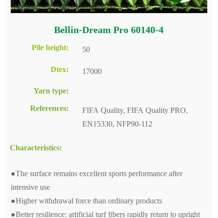
Bellin-Dream Pro 60140-4
Pile height:
50
Dtex:
17000
Yarn type:
References:
FIFA Quality, FIFA Quality PRO,
EN15330, NFP90-112
Characteristics:
●The surface remains excellent sports performance after
intensive use
●Higher withdrawal force than ordinary products
●Better resilience: artificial turf fibers rapidly return to upright