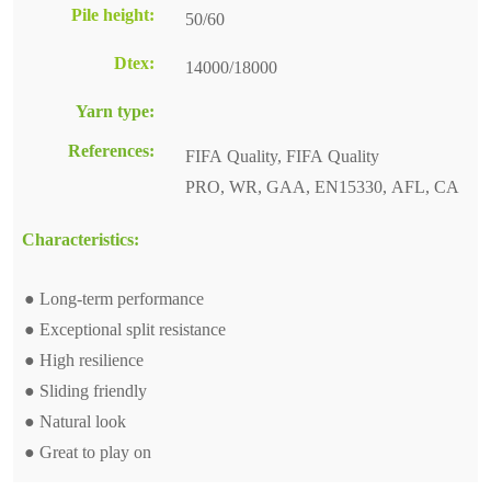
Pile height:
50/60
Dtex:
14000/18000
Yarn type:
References:
FIFA Quality, FIFA Quality
PRO, WR, GAA, EN15330, AFL, CA
Characteristics:
● Long-term performance
● Exceptional split resistance
● High resilience
● Sliding friendly
● Natural look
● Great to play on