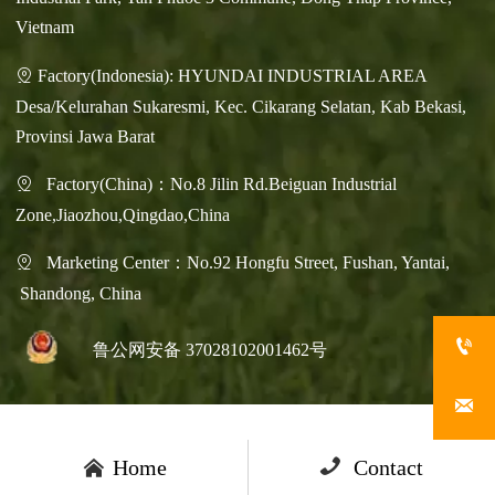
Vietnam
Factory(Indonesia): HYUNDAI INDUSTRIAL AREA

Desa/Kelurahan Sukaresmi, Kec. Cikarang Selatan, Kab Bekasi,
Provinsi Jawa Barat
Factory(China)：No.8 Jilin Rd.Beiguan Industrial

Zone,Jiaozhou,Qingdao,China
Marketing Center：No.92 Hongfu Street, Fushan, Yantai,

Shandong, China

鲁公网安备 37028102001462号



Home

Contact