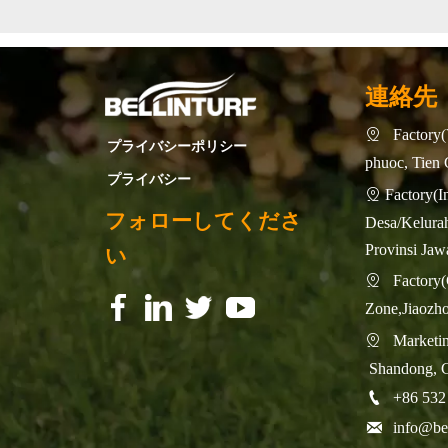
連絡先
Factory(

プライバシーポリシー
phuoc, Tien 
プライバシー
Factory

フォローしてくださ
Desa/Kelurah
Provinsi Jaw
い
Factory(C

f
f
f
f
f
f
f
f
Zone,Jiaozh
Marketing

Shandong, 

+86 532

info@bel