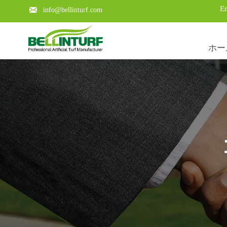
En

info@bellinturf.com
ホー
Learn about the key points of a