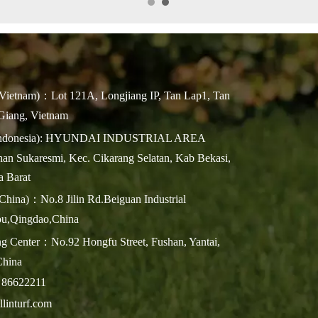
Vietnam)：Lot 121A, Longjiang IP, Tan Lap1, Tan
Giang, Vietnam
(Indonesia): HYUNDAI INDUSTRIAL AREA
an Sukaresmi, Kec. Cikarang Selatan, Kab Bekasi,
a Barat
hina)：No.8 Jilin Rd.Beiguan Industrial
ou,Qingdao,China
 Center：No.92 Hongfu Street, Fushan, Yantai,
China
 86622211
linturf.com