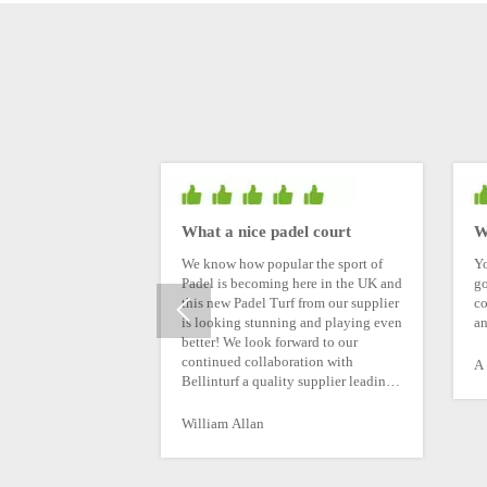
.
.
linturf
What a nice padel court
W
ld almost every day
We know how popular the sport of
Yo
erformance and
Padel is becoming here in the UK and
go
good.
this new Padel Turf from our supplier
co

e Bellinturf.
is looking stunning and playing even
an
better! We look forward to our
continued collaboration with
hailand
A 
Bellinturf a quality supplier leading
the world in turf production!!
William Allan