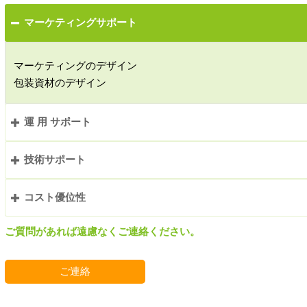
マーケティングサポート

マーケティングのデザイン
包装資材のデザイン
運 用 サポート

技術サポート

フィールドデザイン
コスト優位性

製品提案
施工指導
ご質問があれば遠慮なくご連絡ください。
メンテナンスガイド
原材料から人工芝製品まで自社工場で製造することで、低コス
ご連絡