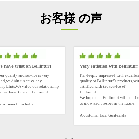
お客様 の声
.
e have trust on Bellinturf
Very satisfied with Bellinturf
ur quality and service is very
I’m deeply impressed with excellen
od,we didn’t receive any
quality of Bellinturf’s products,be
mplaints.We value our relationship
satisfied with the service of
d we have trust on Bellinturf.
Bellinturf.
We hope that Bellinturf will contin
to grow and prosper in the future.
customer from India
A customer from Guatemala