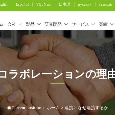
glish
Español
Việt Nam
日本語
русский
Français
ム
会社
製品
研究開発
サービス
実績





コラボレーションの理
rtificial grass installation and maintenance, and use the pro

Current position：
ホーム
>
連携
>
なぜ連携するか