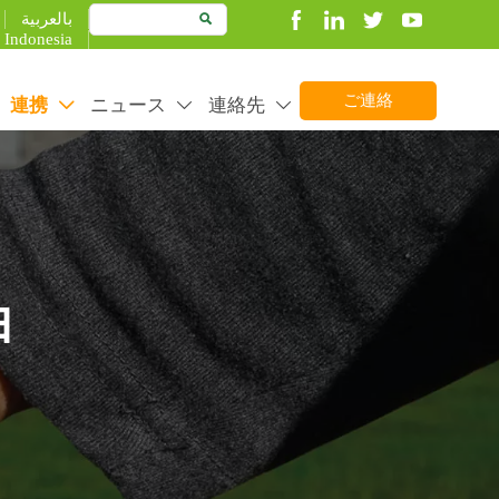
بالعربية

Indonesia
ご連絡
連携
ニュース
連絡先



由
duct better to create more value