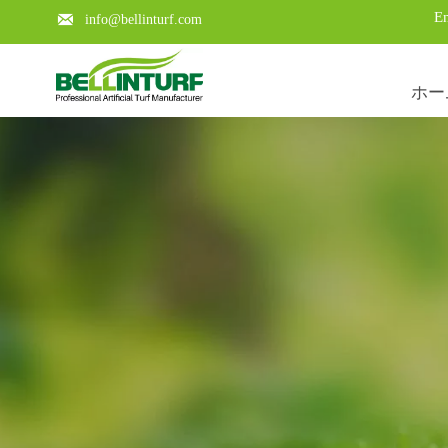
En

info@bellinturf.com
ホー
Using Large-scale mod