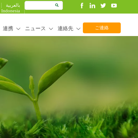
بالعربية

Indonesia
連携
ニュース
連絡先
ご連絡



 stable&fast delivery.