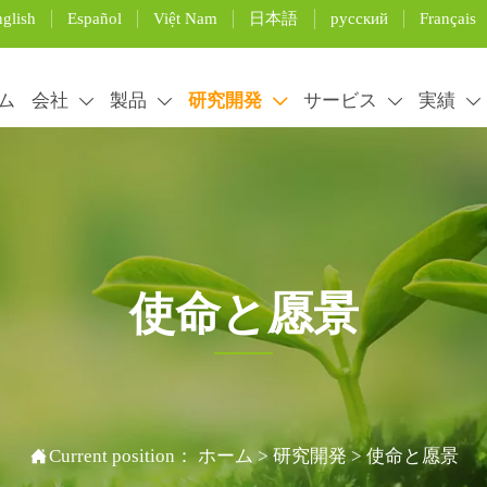
glish
Español
Việt Nam
日本語
русский
Français
ム
会社
製品
研究開発
サービス
実績





使命と愿景
ernized equipments guarantees the accurate production and

Current position：
ホーム
>
研究開発
>
使命と愿景